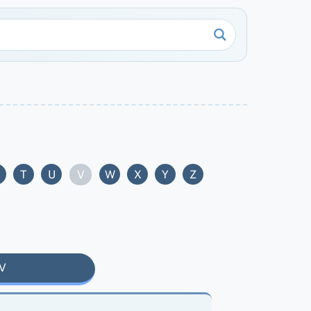
V
T
U
W
X
Y
Z
V