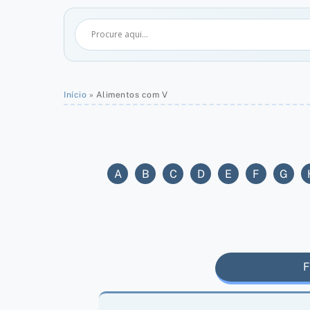
Início
»
Alimentos com V
A
B
C
D
E
F
G
F