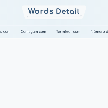
as com
Começam com
Terminar com
Número d