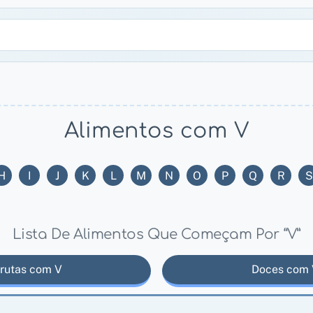
Alimentos com V
H
I
J
K
L
M
N
O
P
Q
R
S
Lista De Alimentos Que Começam Por “V”
rutas com V
Doces com 