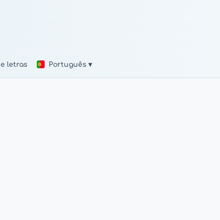
e letras
Português ▾