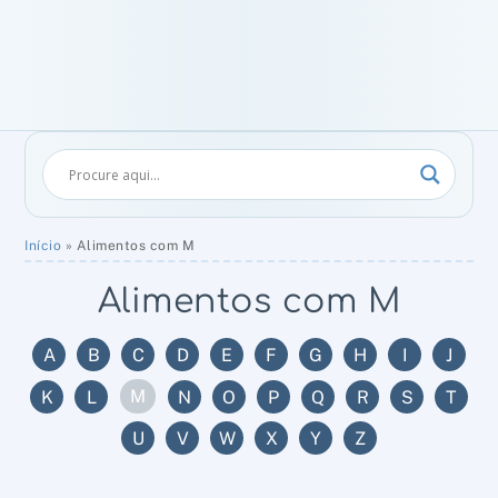
Início
»
Alimentos com M
Alimentos com M
A
B
C
D
E
F
G
H
I
J
M
K
L
N
O
P
Q
R
S
T
U
V
W
X
Y
Z