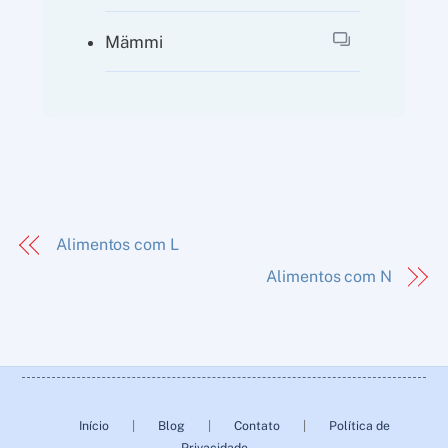
Mämmi
Alimentos com L
Alimentos com N
Back
To
Início
|
Blog
|
Contato
|
Política de
Top
Privacidade