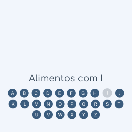
Alimentos com I
I
A
B
C
D
E
F
G
H
J
K
L
M
N
O
P
Q
R
S
T
U
V
W
X
Y
Z