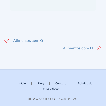
Alimentos com G
Alimentos com H
Back
To
Início
|
Blog
|
Contato
|
Política de
Top
Privacidade
© WordsDetail.com 2025