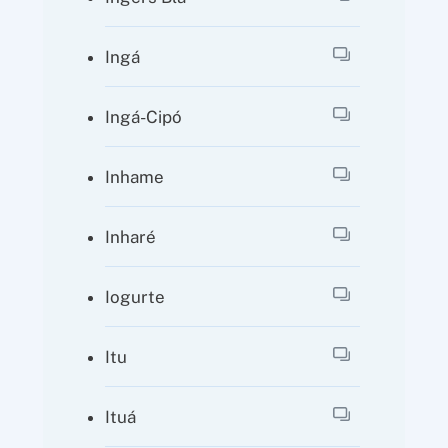
Ingá
Ingá-Cipó
Inhame
Inharé
Iogurte
Itu
Ituá