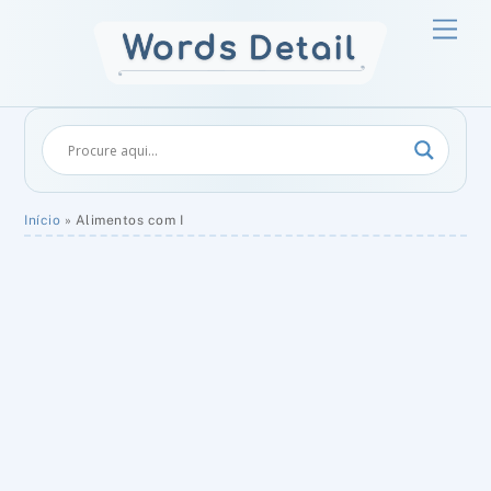
Skip
Men
to
content
Início
»
Alimentos com I