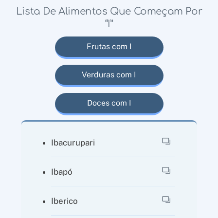
Lista De Alimentos Que Começam Por
“I”
Frutas com I
Verduras com I
Doces com I
Ibacurupari
Ibapó
Iberico