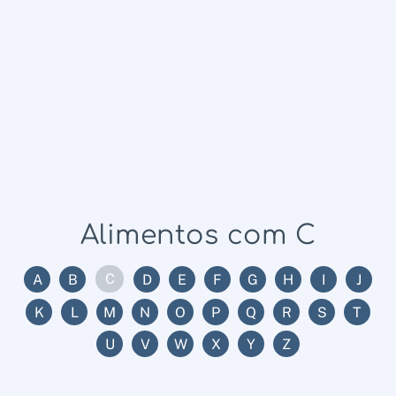
Alimentos com C
C
A
B
D
E
F
G
H
I
J
K
L
M
N
O
P
Q
R
S
T
U
V
W
X
Y
Z