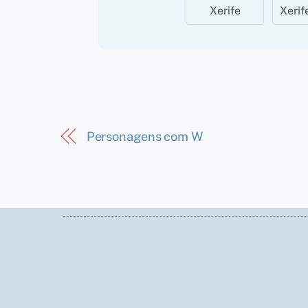
Xerife
Xerif
Personagens com W
Back
To
Top