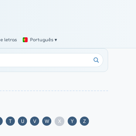
e letras
Português ▾
X
T
U
V
W
Y
Z