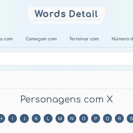
as com
Começam com
Terminar com
Número d
Personagens com X
H
I
J
K
L
M
N
O
P
Q
R
S