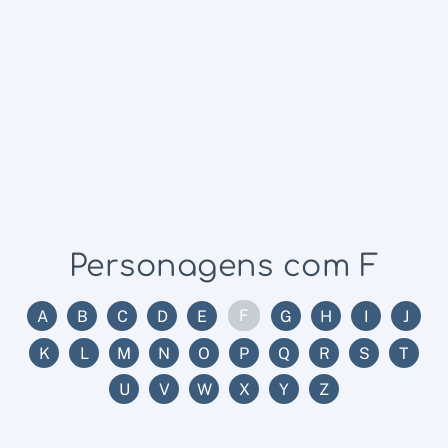
Personagens com F
F
A
B
C
D
E
G
H
I
J
K
L
M
N
O
P
Q
R
S
T
U
V
W
X
Y
Z