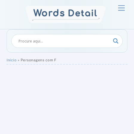
Skip
Men
to
content
Início
»
Personagens com F