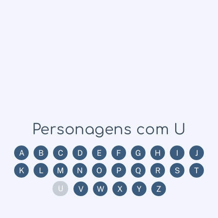
Personagens com U
A
B
C
D
E
F
G
H
I
J
K
L
M
N
O
P
Q
R
S
T
U
V
W
X
Y
Z