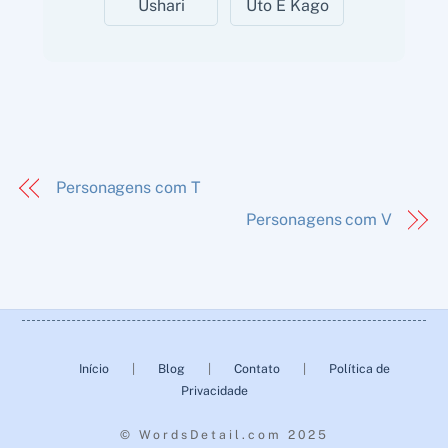
Ushari
Uto E Kago
Personagens com T
Personagens com V
Back
To
Início
|
Blog
|
Contato
|
Política de
Top
Privacidade
© WordsDetail.com 2025