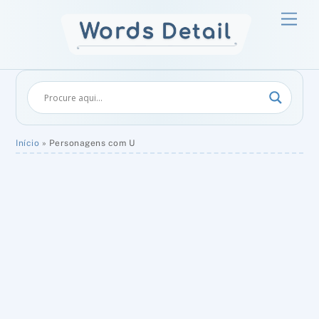
Skip
Men
to
content
Início
»
Personagens com U