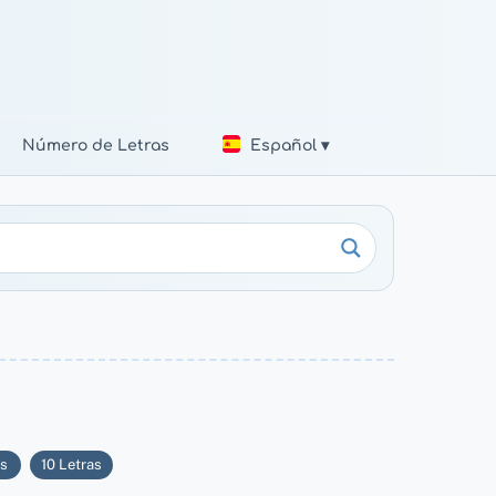
Número de Letras
Español ▾
as
10 Letras