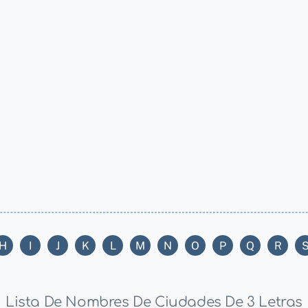
H
I
J
K
L
M
N
O
P
Q
R
Lista De Nombres De Ciudades De 3 Letras