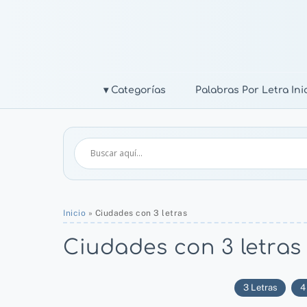
Skip
to
content
▾ Categorías
Palabras Por Letra Inic
Inicio
»
Ciudades con 3 letras
Ciudades con 3 letras
3 Letras
4