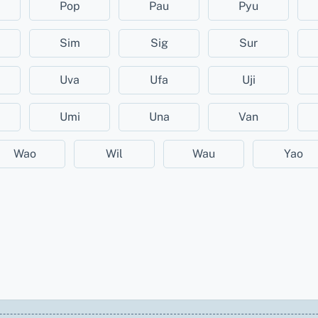
Pop
Pau
Pyu
Sim
Sig
Sur
Uva
Ufa
Uji
Umi
Una
Van
Wao
Wil
Wau
Yao