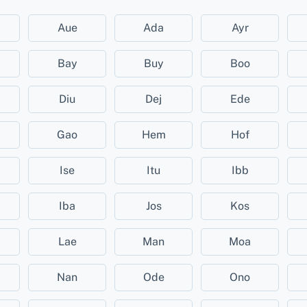
Aue
Ada
Ayr
Bay
Buy
Boo
Diu
Dej
Ede
Gao
Hem
Hof
Ise
Itu
Ibb
Iba
Jos
Kos
Lae
Man
Moa
Nan
Ode
Ono