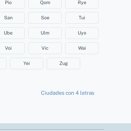
Pio
Qom
Rye
San
Soe
Tui
Ube
Ulm
Uyo
Voi
Vic
Wai
Yei
Zug
Ciudades con 4 letras