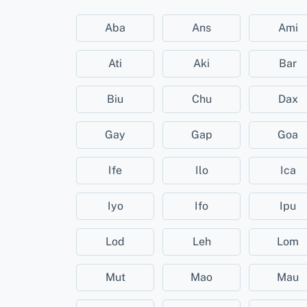
Aba
Ans
Ami
Ati
Aki
Bar
Biu
Chu
Dax
Gay
Gap
Goa
Ife
Ilo
Ica
Iyo
Ifo
Ipu
Lod
Leh
Lom
Mut
Mao
Mau