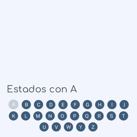
Estados con A
A
B
C
D
E
F
G
H
I
J
K
L
M
N
O
P
Q
R
S
T
U
V
W
Y
Z