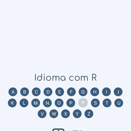
Idioma com R
A
B
C
D
E
F
G
H
I
J
R
K
L
M
N
O
P
S
T
U
V
W
X
Y
Z