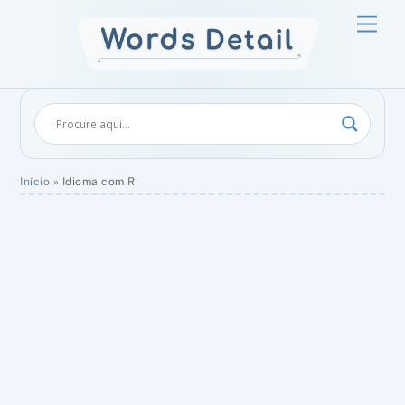
Skip
Men
to
content
Início
»
Idioma com R