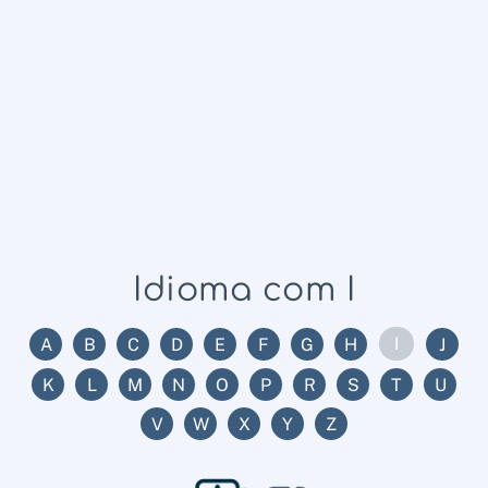
Idioma com I
I
A
B
C
D
E
F
G
H
J
K
L
M
N
O
P
R
S
T
U
V
W
X
Y
Z