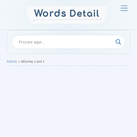
Skip
Men
to
content
Início
»
Idioma com I