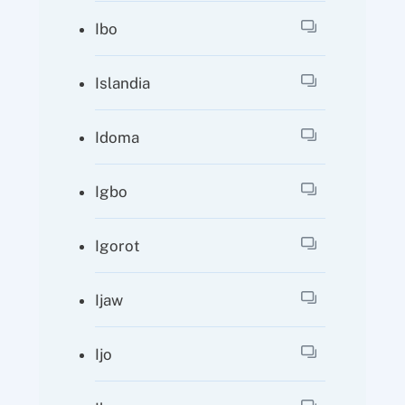
Ibo
Islandia
Idoma
Igbo
Igorot
Ijaw
Ijo