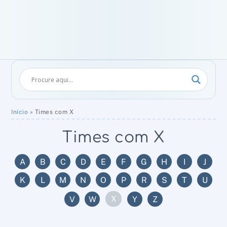
Início
»
Times com X
Times com X
A
B
C
D
E
F
G
H
I
J
K
L
M
N
O
P
R
S
T
U
X
V
W
Y
Z