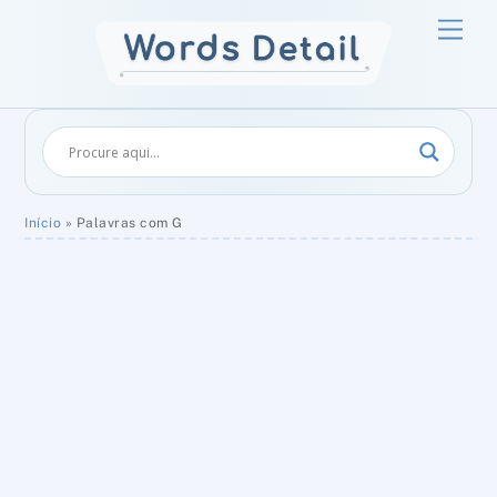
Skip
Men
to
content
Início
»
Palavras com G