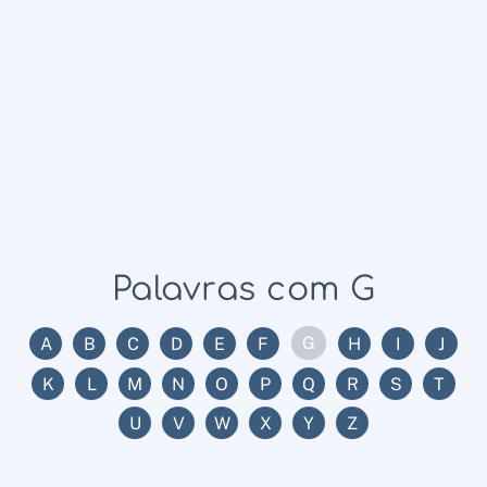
Palavras com G
G
A
B
C
D
E
F
H
I
J
K
L
M
N
O
P
Q
R
S
T
U
V
W
X
Y
Z