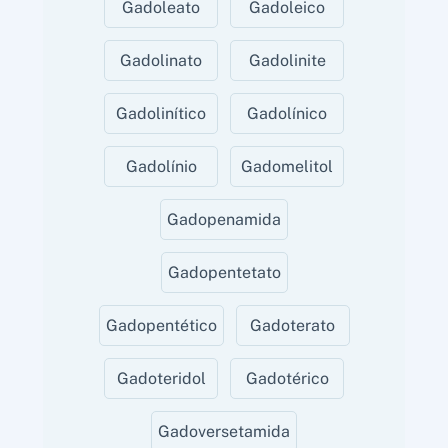
Gadoleato
Gadoleico
Gadolinato
Gadolinite
Gadolinítico
Gadolínico
Gadolínio
Gadomelitol
Gadopenamida
Gadopentetato
Gadopentético
Gadoterato
Gadoteridol
Gadotérico
Gadoversetamida