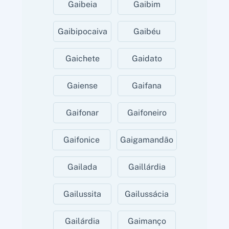
Gaibeia
Gaibim
Gaibipocaiva
Gaibéu
Gaichete
Gaidato
Gaiense
Gaifana
Gaifonar
Gaifoneiro
Gaifonice
Gaigamandão
Gailada
Gaillárdia
Gailussita
Gailussácia
Gailárdia
Gaimanço