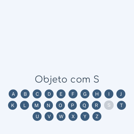
Objeto com S
A
B
C
D
E
F
G
H
I
J
S
K
L
M
N
O
P
Q
R
T
U
V
W
X
Y
Z