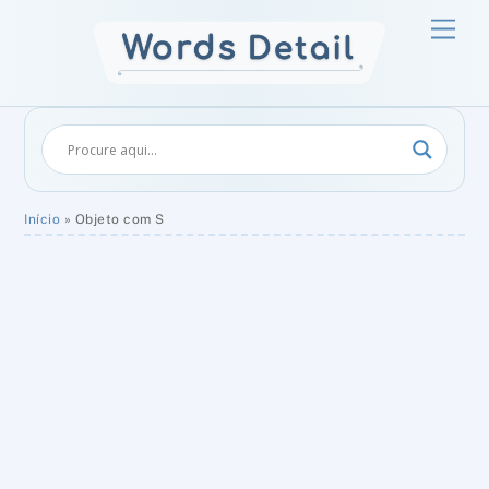
Skip
Men
to
content
Início
»
Objeto com S