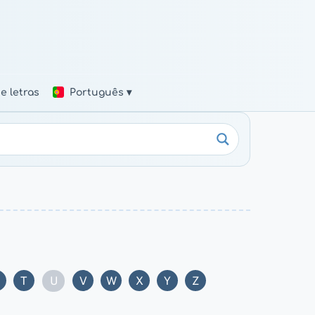
e letras
Português ▾
U
T
V
W
X
Y
Z