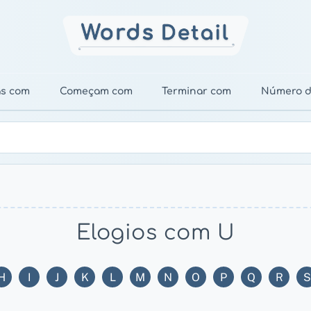
as com
Começam com
Terminar com
Número d
Elogios com U
H
I
J
K
L
M
N
O
P
Q
R
S